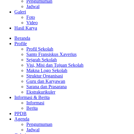
Pengumuman
Jadwal
Galeri
Foto
Video
Hasil Karya
Beranda
Profile
Profil Sekolah
Santo Fransiskus Xaverius
Sejarah Sekolah
Visi, Misi dan Tujuan Sekolah
Makna Logo Sekolah
Struktur Organisasi
Guru dan Karyawan
Sarana dan Prasarana
Ekstrakurikuler
Informasi & Berita
Informasi
Berita
PPDB
Agenda
Pengumuman
Jadwal