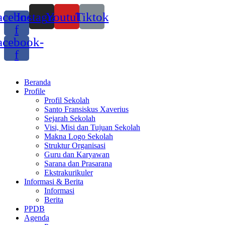
acebook-
Instagram
Youtube
Tiktok
f
acebook-
f
Beranda
Profile
Profil Sekolah
Santo Fransiskus Xaverius
Sejarah Sekolah
Visi, Misi dan Tujuan Sekolah
Makna Logo Sekolah
Struktur Organisasi
Guru dan Karyawan
Sarana dan Prasarana
Ekstrakurikuler
Informasi & Berita
Informasi
Berita
PPDB
Agenda